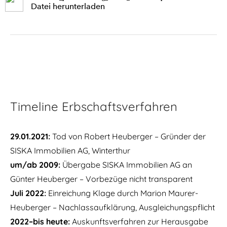
Miis Luzern ich ha di gern
Datei herunterladen
Du hocksch da drin
De Mackie Messer schliicht ums Huus
Miin Ängel
Timeline Erbschaftsverfahren
29.01.2021:
Tod von Robert Heuberger – Gründer der
SISKA Immobilien AG, Winterthur
um/ab 2009:
Übergabe SISKA Immobilien AG an
Günter Heuberger – Vorbezüge nicht transparent
Juli 2022:
Einreichung Klage durch Marion Maurer-
Heuberger – Nachlassaufklärung, Ausgleichungspflicht
2022–bis heute:
Auskunftsverfahren zur Herausgabe