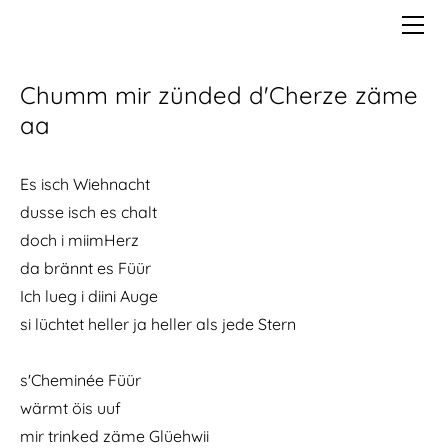
STARTSEITE
ÜBER MICH
Fokus
KONTAKT
Resonanz
Chumm mir zünded d'Cherze zäme
TEXTE
aa
Gedichte
Das All ist überall
Kurzgeschichten
Es isch Wiehnacht
dusse isch es chalt
Die Geschichte vom Buckelwalbaby Humphrey
Für de Ronny
Songtexte
doch i miimHerz
Chumm mir zünded d'Cherze zäme aa
Schlangeweile - und Krokodil
Das strickende Mädchen
da brännt es Füür
Kein Weg nach draussen
Ein Käfer zuviel
Erinnrig a Diich
Ich lueg i diini Auge
Siebe Täg bis d'Sunne ufgaat
Ein Orden für die Fee
si lüchtet heller ja heller als jede Stern
Es isch nümm romantisch
Henri, die Maus
s'Cheminée Füür
Miis Luzern ich ha di gern
wärmt öis uuf
Du hocksch da drin
mir trinked zäme Glüehwii