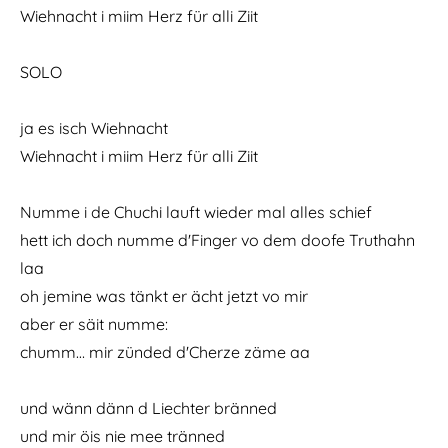
Wiehnacht i miim Herz für alli Ziit
SOLO
ja es isch Wiehnacht
Wiehnacht i miim Herz für alli Ziit
Numme i de Chuchi lauft wieder mal alles schief
hett ich doch numme d'Finger vo dem doofe Truthahn
laa
oh jemine was tänkt er ächt jetzt vo mir
aber er säit numme:
chumm… mir zünded d'Cherze zäme aa
und wänn dänn d Liechter bränned
und mir öis nie mee tränned