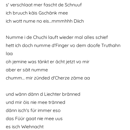
De Mackie Messer schliicht ums Huus
s' verschlaat mer fascht de Schnuuf
Miin Ängel
ich bruuch käis Gschänk mee
ich wott nume no eis…mmmhhh Diich
MUSIK
Numme i de Chuchi lauft wieder mal alles schief
hett ich doch numme d'Finger vo dem doofe Truthahn
laa
oh jemine was tänkt er ächt jetzt vo mir
aber er säit numme
chumm… mir zünded d'Cherze zäme aa
und wänn dänn d Liechter bränned
und mir öis nie mee tränned
dänn isch's für immer eso
das Füür gaat nie mee uus
es isch Wiehnacht